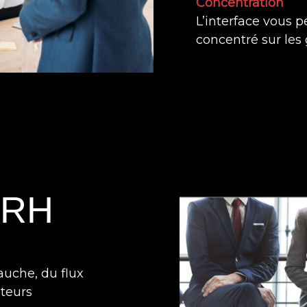
Concentration
L’interface vous p
concentré sur les 
 RH
uche, du flux
uteurs