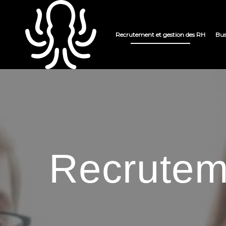
Recrutement et gestion des RH
Bus
Recrutem