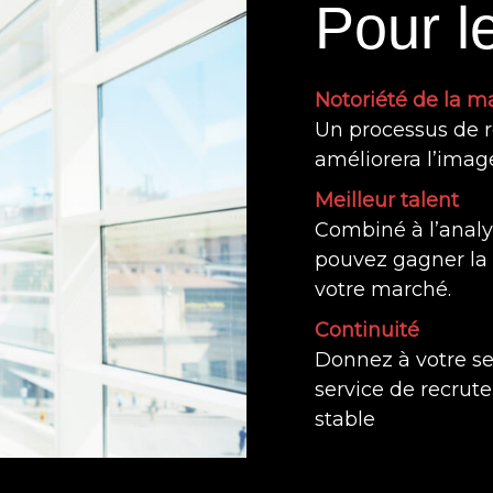
Pour 
Notoriété de la 
Un processus de r
améliorera l’image 
Meilleur talent
Combiné à l’analys
pouvez gagner la 
votre marché.
Continuité
Donnez à votre se
service de recrut
stable